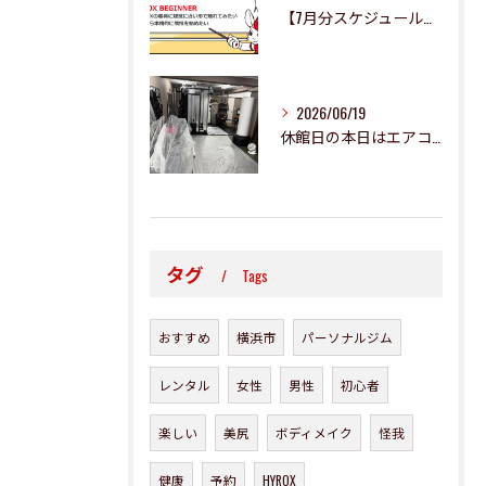
【7月分スケジュール更新のお知らせ】
2026/06/19
休館日の本日はエアコン二基の清掃です✨
タグ
Tags
おすすめ
横浜市
パーソナルジム
レンタル
女性
男性
初心者
楽しい
美尻
ボディメイク
怪我
健康
予約
HYROX