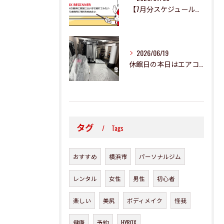
【7月分スケジュール更新のお知らせ】
2026/06/19
休館日の本日はエアコン二基の清掃です✨
タグ
Tags
おすすめ
横浜市
パーソナルジム
レンタル
女性
男性
初心者
楽しい
美尻
ボディメイク
怪我
健康
予約
HYROX